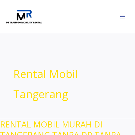
Lewati
ke
konten
Rental Mobil
Tangerang
RENTAL MOBIL MURAH DI
TANGERANG TANPA DP TANPA