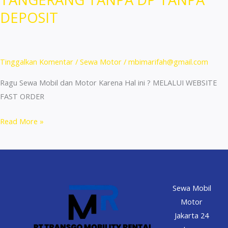
DEPOSIT
Tinggalkan Komentar
/
Sewa Motor
/
mbimarifah@gmail.com
Ragu Sewa Mobil dan Motor Karena Hal ini ? MELALUI WEBSITE
FAST ORDER
RENTAL
Read More »
MOBIL
MURAH
DI
TANGERANG
Sewa Mobil
TANPA
Motor
DP
Jakarta 24
TANPA