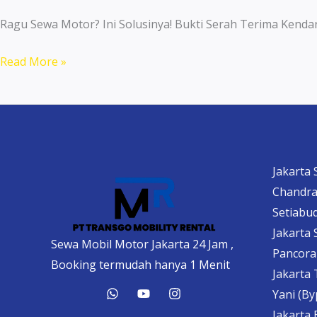
Ragu Sewa Motor? Ini Solusinya! Bukti Serah Terima Ke
Sewa
Read More »
Motor
Vario
di
Jakarta
–
Jakarta 
Hemat,
Chandra
Cepat,
Setiabud
dan
Jakarta 
Sewa Mobil Motor Jakarta 24 Jam ,
Terpercaya!
Pancoran
Booking termudah hanya 1 Menit
Jakarta 
Yani (B
Jakarta 