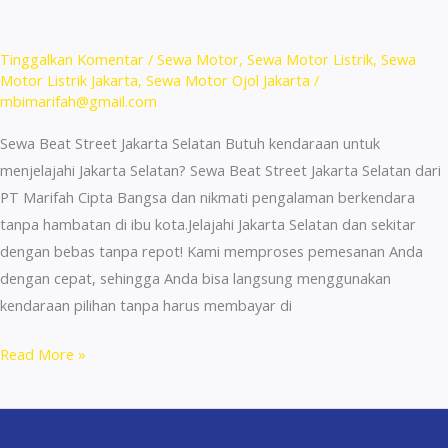
New
and
Tinggalkan Komentar
/
Sewa Motor
,
Sewa Motor Listrik
,
Sewa
Fresh
Motor Listrik Jakarta
,
Sewa Motor Ojol Jakarta
/
mbimarifah@gmail.com
Units!
Sewa Beat Street Jakarta Selatan Butuh kendaraan untuk
menjelajahi Jakarta Selatan? Sewa Beat Street Jakarta Selatan dari
PT Marifah Cipta Bangsa dan nikmati pengalaman berkendara
tanpa hambatan di ibu kota.Jelajahi Jakarta Selatan dan sekitar
dengan bebas tanpa repot! Kami memproses pemesanan Anda
dengan cepat, sehingga Anda bisa langsung menggunakan
kendaraan pilihan tanpa harus membayar di
Sewa
Read More »
Beat
Street
Jakarta