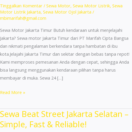
Tinggalkan Komentar
/
Sewa Motor
,
Sewa Motor Listrik
,
Sewa
Motor Listrik Jakarta
,
Sewa Motor Ojol Jakarta
/
mbimarifah@gmail.com
Sewa Motor Jakarta Timur Butuh kendaraan untuk menjelajahi
Jakarta? Sewa motor Jakarta Timur dari PT Marifah Cipta Bangsa
dan nikmati pengalaman berkendara tanpa hambatan di ibu
kota.Jelajahi Jakarta Timur dan sekitar dengan bebas tanpa repot!
Kami memproses pemesanan Anda dengan cepat, sehingga Anda
bisa langsung menggunakan kendaraan pilihan tanpa harus
membayar di muka. Sewa 24 […]
Sewa
Read More »
Motor
Murah
Sewa Beat Street Jakarta Selatan –
Jakarta
Simple, Fast & Reliable!
Timur
–