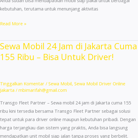
Anda sudah bisa mendapatkan mobil siap pakai untuk berbagai
kebutuhan, terutama untuk menunjang aktivitas
Sewa
Read More »
Mobil
Driver
Sewa Mobil 24 Jam di Jakarta Cuma
Online
155 Ribu – Bisa Untuk Driver!
24
No
Ribet
Mulai
Tinggalkan Komentar
/
Sewa Mobil
,
Sewa Mobil Driver Online
155
Jakarta
/
mbimarifah@gmail.com
Ribu
Transgo Fleet Partner – Sewa mobil 24 jam di Jakarta cuma 155
Aja
ribu kini tersedia bersama Transgo Fleet Partner sebagai solusi
di
tepat untuk para driver online maupun kebutuhan pribadi. Dengan
Jakarta!
harga terjangkau dan sistem yang praktis, Anda bisa langsung
mendapatkan unit mobil siap jalan tanpa proses yang berbelit.