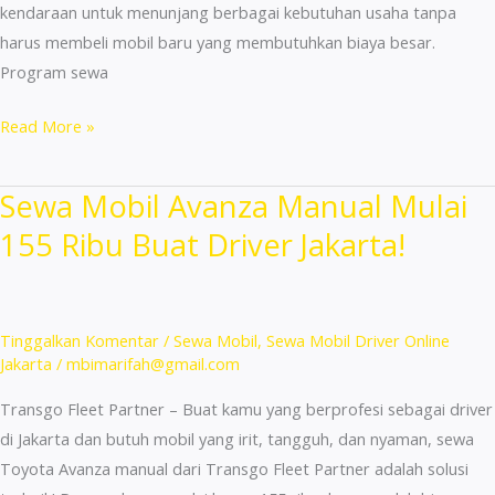
kendaraan untuk menunjang berbagai kebutuhan usaha tanpa
harus membeli mobil baru yang membutuhkan biaya besar.
Program sewa
Sewa
Read More »
Mobil
Terdekat
Sewa Mobil Avanza Manual Mulai
Gambir
155 Ribu Buat Driver Jakarta!
Termurah
:
24
Jam!
Tinggalkan Komentar
/
Sewa Mobil
,
Sewa Mobil Driver Online
Jakarta
/
mbimarifah@gmail.com
Transgo Fleet Partner – Buat kamu yang berprofesi sebagai driver
di Jakarta dan butuh mobil yang irit, tangguh, dan nyaman, sewa
Toyota Avanza manual dari Transgo Fleet Partner adalah solusi