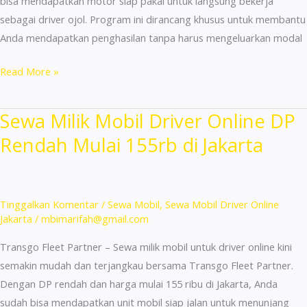
bisa mendapatkan motor siap pakai untuk langsung bekerja
sebagai driver ojol. Program ini dirancang khusus untuk membantu
Anda mendapatkan penghasilan tanpa harus mengeluarkan modal
Sewa
Read More »
Milik
Motor
Sewa Milik Mobil Driver Online DP
Ojek
Rendah Mulai 155rb di Jakarta
Online
DP
Rendah
Mulai
Tinggalkan Komentar
/
Sewa Mobil
,
Sewa Mobil Driver Online
45
Jakarta
/
mbimarifah@gmail.com
Ribu
Transgo Fleet Partner – Sewa milik mobil untuk driver online kini
di
semakin mudah dan terjangkau bersama Transgo Fleet Partner.
Jaktim
Dengan DP rendah dan harga mulai 155 ribu di Jakarta, Anda
sudah bisa mendapatkan unit mobil siap jalan untuk menunjang