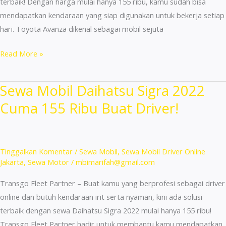
terbaik! Dengan harga mulai hanya 155 ribu, kamu sudah bisa
mendapatkan kendaraan yang siap digunakan untuk bekerja setiap
hari. Toyota Avanza dikenal sebagai mobil sejuta
Sewa
Read More »
Mobil
Avanza
Sewa Mobil Daihatsu Sigra 2022
Manual
Cuma 155 Ribu Buat Driver!
Mulai
155
Ribu
Buat
Tinggalkan Komentar
/
Sewa Mobil
,
Sewa Mobil Driver Online
Driver
Jakarta
,
Sewa Motor
/
mbimarifah@gmail.com
Jakarta!
Transgo Fleet Partner – Buat kamu yang berprofesi sebagai driver
online dan butuh kendaraan irit serta nyaman, kini ada solusi
terbaik dengan sewa Daihatsu Sigra 2022 mulai hanya 155 ribu!
Transgo Fleet Partner hadir untuk membantu kamu mendapatkan