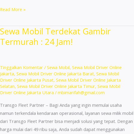
Sewa
Read More »
Mobil
Motor
Sewa Mobil Terdekat Gambir
Langsung
Termurah : 24 Jam!
Pakai
Terdekat
Kebon
Jeruk
Tinggalkan Komentar
/
Sewa Mobil
,
Sewa Mobil Driver Online
Jakarta
,
Sewa Mobil Driver Online Jakarta Barat
,
Sewa Mobil
Driver Online Jakarta Pusat
,
Sewa Mobil Driver Online Jakarta
Selatan
,
Sewa Mobil Driver Online Jakarta Timur
,
Sewa Mobil
Driver Online Jakarta Utara
/
mbimarifah@gmail.com
Transgo Fleet Partner – Bagi Anda yang ingin memulai usaha
namun terkendala kendaraan operasional, layanan sewa milik mobil
dari Transgo Fleet Partner bisa menjadi solusi yang tepat. Dengan
harga mulai dari 49 ribu saja, Anda sudah dapat menggunakan