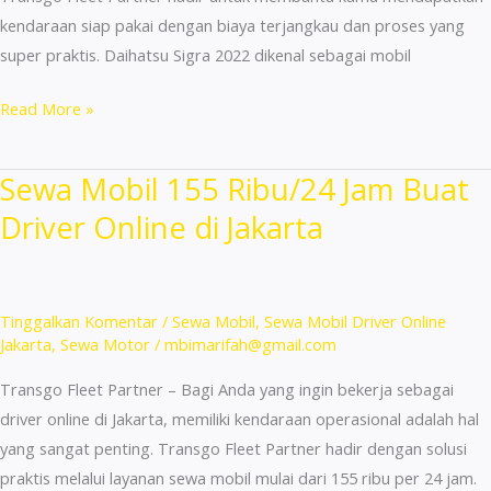
kendaraan siap pakai dengan biaya terjangkau dan proses yang
super praktis. Daihatsu Sigra 2022 dikenal sebagai mobil
Sewa
Read More »
Mobil
Daihatsu
Sewa Mobil 155 Ribu/24 Jam Buat
Sigra
Driver Online di Jakarta
2022
Cuma
155
Ribu
Tinggalkan Komentar
/
Sewa Mobil
,
Sewa Mobil Driver Online
Buat
Jakarta
,
Sewa Motor
/
mbimarifah@gmail.com
Driver!
Transgo Fleet Partner – Bagi Anda yang ingin bekerja sebagai
driver online di Jakarta, memiliki kendaraan operasional adalah hal
yang sangat penting. Transgo Fleet Partner hadir dengan solusi
praktis melalui layanan sewa mobil mulai dari 155 ribu per 24 jam.