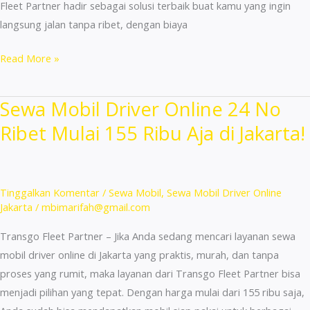
Fleet Partner hadir sebagai solusi terbaik buat kamu yang ingin
langsung jalan tanpa ribet, dengan biaya
Sewa
Read More »
Mobil
Cuma
Sewa Mobil Driver Online 24 No
155
Ribet Mulai 155 Ribu Aja di Jakarta!
Ribu
Untuk
Driver
Jakarta
Tinggalkan Komentar
/
Sewa Mobil
,
Sewa Mobil Driver Online
–
Jakarta
/
mbimarifah@gmail.com
DP
Transgo Fleet Partner – Jika Anda sedang mencari layanan sewa
Rendah!
mobil driver online di Jakarta yang praktis, murah, dan tanpa
proses yang rumit, maka layanan dari Transgo Fleet Partner bisa
menjadi pilihan yang tepat. Dengan harga mulai dari 155 ribu saja,