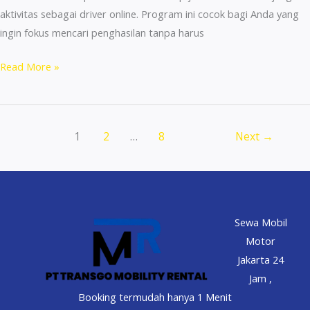
aktivitas sebagai driver online. Program ini cocok bagi Anda yang
ingin fokus mencari penghasilan tanpa harus
Sewa
Read More »
Milik
Mobil
Driver
1
2
…
8
Next
→
Online
DP
Rendah
Mulai
155rb
Sewa Mobil
di
Motor
Jakarta
Jakarta 24
Jam ,
Booking termudah hanya 1 Menit