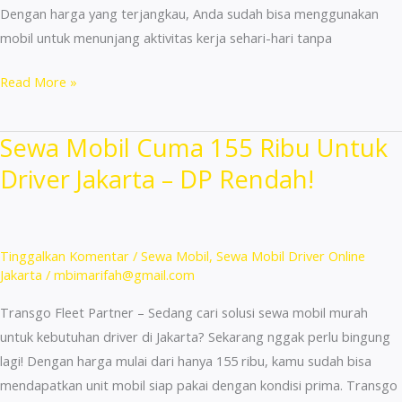
Dengan harga yang terjangkau, Anda sudah bisa menggunakan
mobil untuk menunjang aktivitas kerja sehari-hari tanpa
Sewa
Read More »
Mobil
155
Sewa Mobil Cuma 155 Ribu Untuk
Ribu/24
Driver Jakarta – DP Rendah!
Jam
Buat
Driver
Online
Tinggalkan Komentar
/
Sewa Mobil
,
Sewa Mobil Driver Online
di
Jakarta
/
mbimarifah@gmail.com
Jakarta
Transgo Fleet Partner – Sedang cari solusi sewa mobil murah
untuk kebutuhan driver di Jakarta? Sekarang nggak perlu bingung
lagi! Dengan harga mulai dari hanya 155 ribu, kamu sudah bisa
mendapatkan unit mobil siap pakai dengan kondisi prima. Transgo