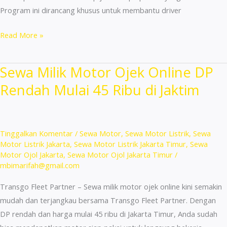
Program ini dirancang khusus untuk membantu driver
Sewa
Read More »
Mobil
24
Sewa Milik Motor Ojek Online DP
Jam
Rendah Mulai 45 Ribu di Jaktim
di
Jakarta
Cuma
155
Tinggalkan Komentar
/
Sewa Motor
,
Sewa Motor Listrik
,
Sewa
Ribu
Motor Listrik Jakarta
,
Sewa Motor Listrik Jakarta Timur
,
Sewa
Motor Ojol Jakarta
,
Sewa Motor Ojol Jakarta Timur
/
–
mbimarifah@gmail.com
Bisa
Untuk
Transgo Fleet Partner – Sewa milik motor ojek online kini semakin
Driver!
mudah dan terjangkau bersama Transgo Fleet Partner. Dengan
DP rendah dan harga mulai 45 ribu di Jakarta Timur, Anda sudah