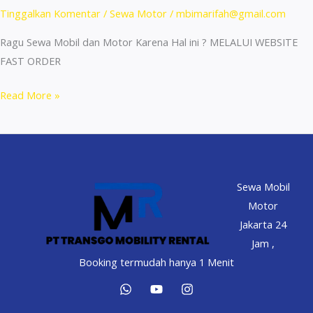
Tinggalkan Komentar
/
Sewa Motor
/
mbimarifah@gmail.com
Ragu Sewa Mobil dan Motor Karena Hal ini ? MELALUI WEBSITE
FAST ORDER
Rental
Read More »
Mobil
Motor
di
PIK
Sewa Mobil
Termurah
Motor
No
Jakarta 24
Survey
Jam ,
Booking termudah hanya 1 Menit