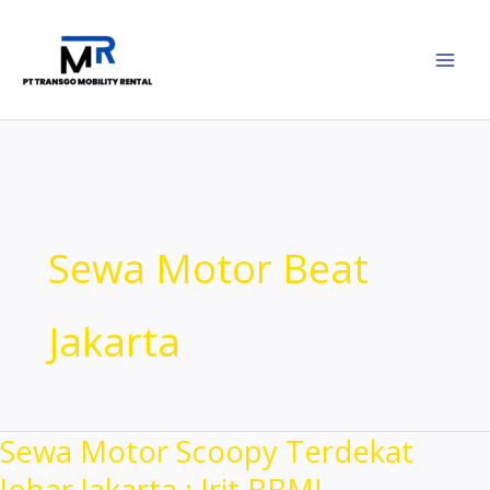
Lewati
ke
konten
Sewa Motor Beat
Jakarta
Sewa Motor Scoopy Terdekat
Johar Jakarta : Irit BBM!