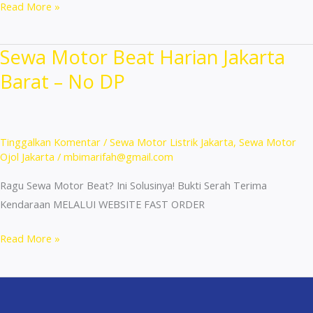
Sewa
Read More »
Motor
Mobil
Sewa Motor Beat Harian Jakarta
Terdekat
Barat – No DP
Grogol
No
Survey
Tanpa
Tinggalkan Komentar
/
Sewa Motor Listrik Jakarta
,
Sewa Motor
DP
Ojol Jakarta
/
mbimarifah@gmail.com
Ragu Sewa Motor Beat? Ini Solusinya! Bukti Serah Terima
Kendaraan MELALUI WEBSITE FAST ORDER
Sewa
Read More »
Motor
Beat
Harian