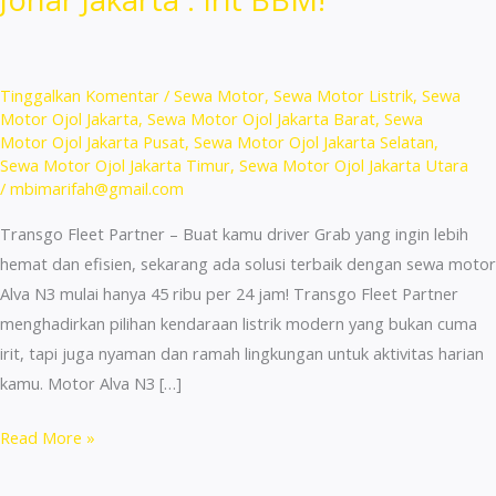
Tinggalkan Komentar
/
Sewa Motor
,
Sewa Motor Listrik
,
Sewa
Motor Ojol Jakarta
,
Sewa Motor Ojol Jakarta Barat
,
Sewa
Motor Ojol Jakarta Pusat
,
Sewa Motor Ojol Jakarta Selatan
,
Sewa Motor Ojol Jakarta Timur
,
Sewa Motor Ojol Jakarta Utara
/
mbimarifah@gmail.com
Transgo Fleet Partner – Buat kamu driver Grab yang ingin lebih
hemat dan efisien, sekarang ada solusi terbaik dengan sewa motor
Alva N3 mulai hanya 45 ribu per 24 jam! Transgo Fleet Partner
menghadirkan pilihan kendaraan listrik modern yang bukan cuma
irit, tapi juga nyaman dan ramah lingkungan untuk aktivitas harian
kamu. Motor Alva N3 […]
Sewa
Read More »
Motor
Scoopy