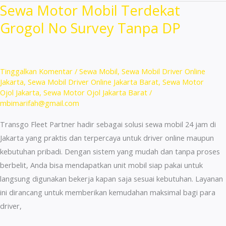
Sewa Motor Mobil Terdekat
Terdekat
Grogol No Survey Tanpa DP
Johar
Jakarta
:
Irit
Tinggalkan Komentar
/
Sewa Mobil
,
Sewa Mobil Driver Online
BBM!
Jakarta
,
Sewa Mobil Driver Online Jakarta Barat
,
Sewa Motor
Ojol Jakarta
,
Sewa Motor Ojol Jakarta Barat
/
mbimarifah@gmail.com
Transgo Fleet Partner hadir sebagai solusi sewa mobil 24 jam di
Jakarta yang praktis dan terpercaya untuk driver online maupun
kebutuhan pribadi. Dengan sistem yang mudah dan tanpa proses
berbelit, Anda bisa mendapatkan unit mobil siap pakai untuk
langsung digunakan bekerja kapan saja sesuai kebutuhan. Layanan
ini dirancang untuk memberikan kemudahan maksimal bagi para
driver,