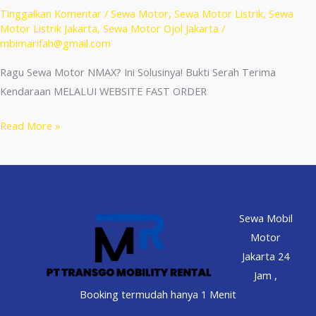
Tinggalkan Komentar
/
Sewa Motor
,
Sewa Motor Listrik
,
Sewa
Motor Listrik Jakarta
,
Sewa Motor Ojol Jakarta
/
mbimarifah@gmail.com
Ragu Sewa Motor NMAX? Ini Solusinya! Bukti Serah Terima
Kendaraan MELALUI WEBSITE FAST ORDER
Rental
Read More »
Nmax
Jakarta
–
Rental
Sewa Mobil
Motor
Motor
Jakarta
Jakarta 24
24
Jam ,
Jam
Booking termudah hanya 1 Menit