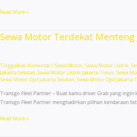
Rental
Read More »
Mobil
Ojol
Sewa Motor Terdekat Menteng J
Senen
Jakarta
Pusat
Murah
Tinggalkan Komentar
/
Sewa Motor
,
Sewa Motor Listrik
,
Se
Jakarta Selatan
,
Sewa Motor Listrik Jakarta Timur
,
Sewa Mot
Harian
Sewa Motor Ojol Jakarta Selatan
,
Sewa Motor Ojol Jakarta 
Bulanan!
Transgo Fleet Partner – Buat kamu driver Grab yang ingin l
Transgo Fleet Partner menghadirkan pilihan kendaraan list
Sewa
Read More »
Motor
Terdekat