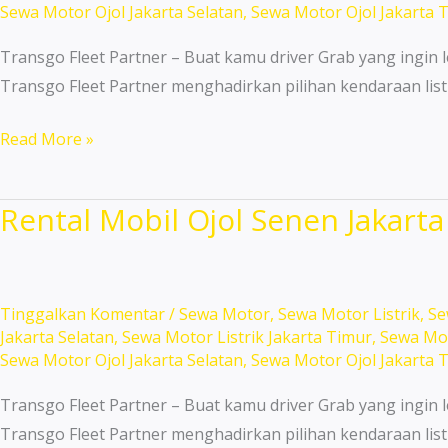
Sewa Motor Ojol Jakarta Selatan
,
Sewa Motor Ojol Jakarta 
Terpercaya!
Transgo Fleet Partner – Buat kamu driver Grab yang ingin l
Transgo Fleet Partner menghadirkan pilihan kendaraan list
Sewa
Read More »
Motor
Terdekat
Rental Mobil Ojol Senen Jakart
Palmerah
Termurah
dan
Praktis!
Tinggalkan Komentar
/
Sewa Motor
,
Sewa Motor Listrik
,
Se
Jakarta Selatan
,
Sewa Motor Listrik Jakarta Timur
,
Sewa Mot
Sewa Motor Ojol Jakarta Selatan
,
Sewa Motor Ojol Jakarta 
Transgo Fleet Partner – Buat kamu driver Grab yang ingin l
Transgo Fleet Partner menghadirkan pilihan kendaraan list