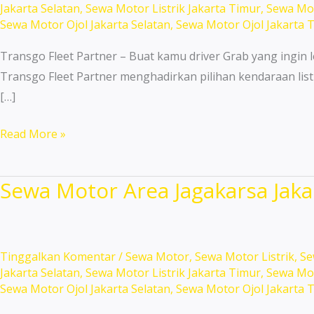
Jakarta Selatan
,
Sewa Motor Listrik Jakarta Timur
,
Sewa Mot
Sewa Motor Ojol Jakarta Selatan
,
Sewa Motor Ojol Jakarta 
Transgo Fleet Partner – Buat kamu driver Grab yang ingin l
Transgo Fleet Partner menghadirkan pilihan kendaraan list
[…]
Sewa
Read More »
Motor
Terdekat
Sewa Motor Area Jagakarsa Jaka
Duren
Sawit
Unit
Terbaru
Tinggalkan Komentar
/
Sewa Motor
,
Sewa Motor Listrik
,
Se
Jakarta Selatan
,
Sewa Motor Listrik Jakarta Timur
,
Sewa Mot
Lengkap!
Sewa Motor Ojol Jakarta Selatan
,
Sewa Motor Ojol Jakarta 