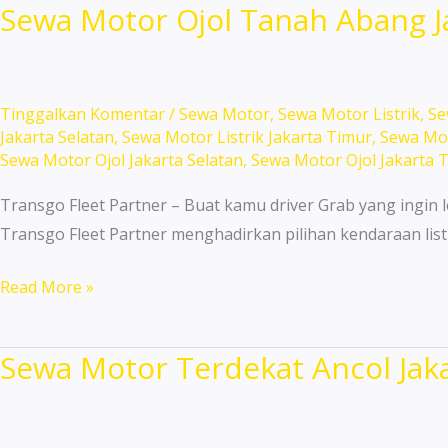
Sewa Motor Ojol Tanah Abang Ja
Menteng
Jakarta
Pusat
Murah!
Tinggalkan Komentar
/
Sewa Motor
,
Sewa Motor Listrik
,
Se
Jakarta Selatan
,
Sewa Motor Listrik Jakarta Timur
,
Sewa Mot
Sewa Motor Ojol Jakarta Selatan
,
Sewa Motor Ojol Jakarta 
Transgo Fleet Partner – Buat kamu driver Grab yang ingin l
Transgo Fleet Partner menghadirkan pilihan kendaraan list
Sewa
Read More »
Motor
Ojol
Sewa Motor Terdekat Ancol Jakar
Tanah
Abang
Jakarta