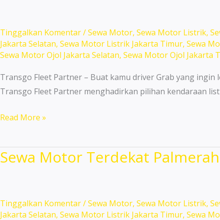
Gadung
Unit
Lengkap
Tinggalkan Komentar
/
Sewa Motor
,
Sewa Motor Listrik
,
Se
Jakarta Selatan
,
Sewa Motor Listrik Jakarta Timur
,
Sewa Mot
Murah!
Sewa Motor Ojol Jakarta Selatan
,
Sewa Motor Ojol Jakarta 
Transgo Fleet Partner – Buat kamu driver Grab yang ingin l
Transgo Fleet Partner menghadirkan pilihan kendaraan list
Sewa
Read More »
Motor
Area
Sewa Motor Terdekat Palmerah 
Cilandak
Jakarta
Selatan
24
Tinggalkan Komentar
/
Sewa Motor
,
Sewa Motor Listrik
,
Se
Jakarta Selatan
,
Sewa Motor Listrik Jakarta Timur
,
Sewa Mot
Jam