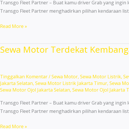
Transgo Fleet Partner – Buat kamu driver Grab yang ingin l
Transgo Fleet Partner menghadirkan pilihan kendaraan list
Sewa
Read More »
Motor
Area
Sewa Motor Terdekat Kembanga
Jagakarsa
Jakarta
Selatan
Siap
Tinggalkan Komentar
/
Sewa Motor
,
Sewa Motor Listrik
,
Se
Jakarta Selatan
,
Sewa Motor Listrik Jakarta Timur
,
Sewa Mot
Antar
Sewa Motor Ojol Jakarta Selatan
,
Sewa Motor Ojol Jakarta 
Jemput!
Transgo Fleet Partner – Buat kamu driver Grab yang ingin l
Transgo Fleet Partner menghadirkan pilihan kendaraan list
Sewa
Read More »