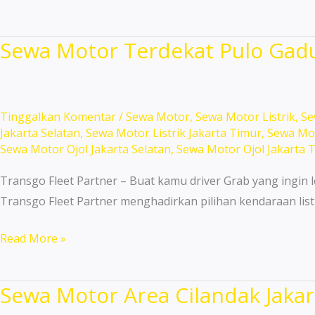
Motor
Terdekat
Sewa Motor Terdekat Pulo Gad
Kembangan
Harga
Murah
Terbaik!
Tinggalkan Komentar
/
Sewa Motor
,
Sewa Motor Listrik
,
Se
Jakarta Selatan
,
Sewa Motor Listrik Jakarta Timur
,
Sewa Mot
Sewa Motor Ojol Jakarta Selatan
,
Sewa Motor Ojol Jakarta 
Transgo Fleet Partner – Buat kamu driver Grab yang ingin l
Transgo Fleet Partner menghadirkan pilihan kendaraan list
Sewa
Read More »
Motor
Terdekat
Sewa Motor Area Cilandak Jakar
Pulo