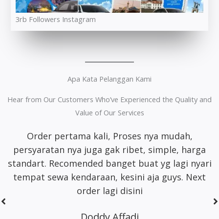
3rb Followers Instagram
Apa Kata Pelanggan Kami
Hear from Our Customers Who’ve Experienced the Quality and
Value of Our Services
Whort it banget
pelayanan
ramah satset
recomm banget lah pokoknya buat sewa motor
area jakarta
Dhimas Adrian Adrian
5 Stars On Google Maps