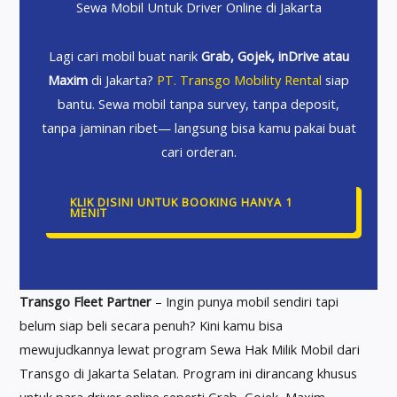
Sewa Mobil Untuk Driver Online di Jakarta
Lagi cari mobil buat narik
Grab, Gojek, inDrive atau
Maxim
di Jakarta?
PT. Transgo Mobility Rental
siap
bantu. Sewa mobil tanpa survey, tanpa deposit,
tanpa jaminan ribet— langsung bisa kamu pakai buat
cari orderan.
KLIK DISINI UNTUK BOOKING HANYA 1
MENIT
Transgo Fleet Partner
– Ingin punya mobil sendiri tapi
belum siap beli secara penuh? Kini kamu bisa
mewujudkannya lewat program Sewa Hak Milik Mobil dari
Transgo di Jakarta Selatan. Program ini dirancang khusus
untuk para driver online seperti Grab, Gojek, Maxim,