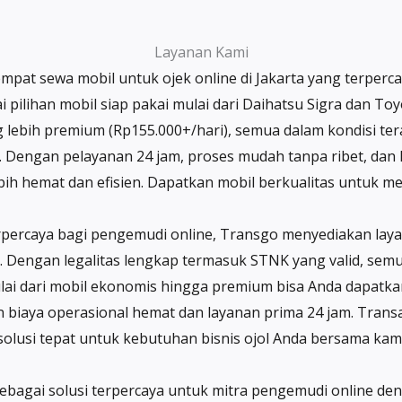
Layanan Kami
empat sewa mobil untuk ojek online di Jakarta yang terperc
pilihan mobil siap pakai mulai dari Daihatsu Sigra dan To
 lebih premium (Rp155.000+/hari), semua dalam kondisi tera
e. Dengan pelayanan 24 jam, proses mudah tanpa ribet, dan l
bih hemat dan efisien. Dapatkan mobil berkualitas untuk 
rpercaya bagi pengemudi online, Transgo menyediakan layan
engan legalitas lengkap termasuk STNK yang valid, semua 
ai dari mobil ekonomis hingga premium bisa Anda dapatkan
 biaya operasional hemat dan layanan prima 24 jam. Tran
solusi tepat untuk kebutuhan bisnis ojol Anda bersama kami
ebagai solusi terpercaya untuk mitra pengemudi online den