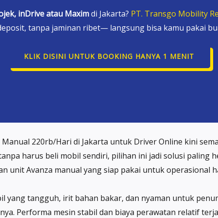
ojek, inDrive atau Maxim
di Jakarta?
PT. Transgo Mobility Re
deposit, tanpa jaminan ribet— langsung bisa kamu pakai bua
KLIK DISINI UNTUK BOOKING HANYA 1 MENIT
Manual 220rb/Hari di Jakarta untuk Driver Online kini se
npa harus beli mobil sendiri, pilihan ini jadi solusi paling
n unit Avanza manual yang siap pakai untuk operasional h
il yang tangguh, irit bahan bakar, dan nyaman untuk penu
innya. Performa mesin stabil dan biaya perawatan relatif te