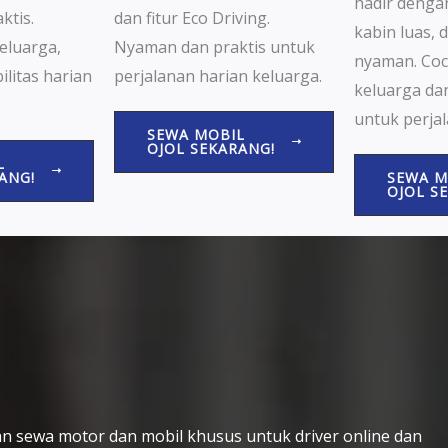
hadir dengan
dan fitur Eco Driving.
ktis.
kabin luas, 
Nyaman dan praktis untuk
eluarga,
nyaman. Coc
perjalanan harian keluarga.
litas harian
keluarga dan
untuk perjal
SEWA MOBIL
OJOL SEKARANG!
L
ANG!
SEWA M
OJOL S
n sewa motor dan mobil khusus untuk driver online dan