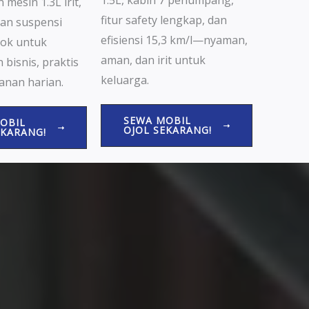
1.5L, kabin 7 penumpang,
 mesin 1.3L irit,
fitur safety lengkap, dan
dan suspensi
efisiensi 15,3 km/l—nyaman,
ok untuk
aman, dan irit untuk
 bisnis, praktis
keluarga.
anan harian.
SEWA MOBIL
OBIL
OJOL SEKARANG!
EKARANG!