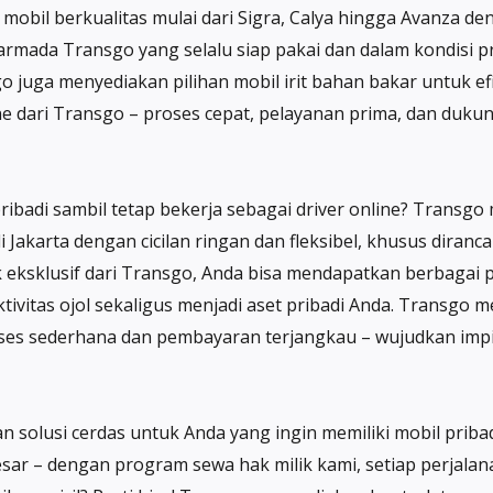
mobil berkualitas mulai dari Sigra, Calya hingga Avanza d
rmada Transgo yang selalu siap pakai dan dalam kondisi pri
juga menyediakan pilihan mobil irit bahan bakar untuk efis
ne dari Transgo – proses cepat, pelayanan prima, dan duk
pribadi sambil tetap bekerja sebagai driver online? Transgo
i Jakarta dengan cicilan ringan dan fleksibel, khusus dira
 eksklusif dari Transgo, Anda bisa mendapatkan berbagai pi
tivitas ojol sekaligus menjadi aset pribadi Anda. Transg
es sederhana dan pembayaran terjangkau – wujudkan impia
solusi cerdas untuk Anda yang ingin memiliki mobil pribadi
 besar – dengan program sewa hak milik kami, setiap perj