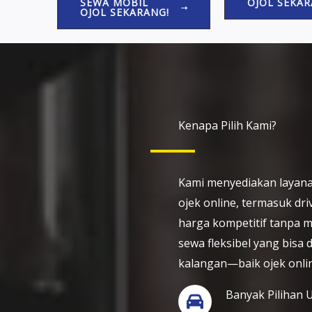
OJOL SEKAR
SEWA MOBIL
OJOL SEKARANG!
Kenapa Pilih Kami?
Kami menyediakan layana
ojek online, termasuk dri
harga kompetitif tanpa m
sewa fleksibel yang bisa
kalangan—baik ojek onli
Banyak Pilihan U