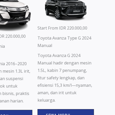
Start From IDR 220.000,00
DR 220.000,00
Toyota Avanza Type G 2024
Manual
nia
Toyota Avanza G 2024
Manual hadir dengan mesin
nia 2016–2020
1.5L, kabin 7 penumpang,
 mesin 1.3L irit,
fitur safety lengkap, dan
dan suspensi
efisiensi 15,3 km/l—nyaman,
ok untuk
aman, dan irit untuk
 bisnis, praktis
keluarga.
anan harian.