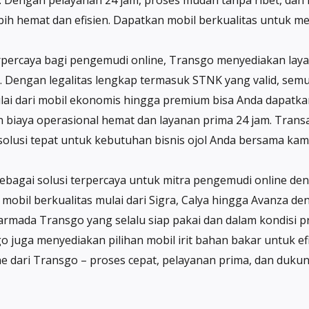
e. Dengan pelayanan 24 jam, proses mudah tanpa ribet, dan l
bih hemat dan efisien. Dapatkan mobil berkualitas untuk 
rpercaya bagi pengemudi online, Transgo menyediakan layan
engan legalitas lengkap termasuk STNK yang valid, semua 
ai dari mobil ekonomis hingga premium bisa Anda dapatkan
 biaya operasional hemat dan layanan prima 24 jam. Tran
solusi tepat untuk kebutuhan bisnis ojol Anda bersama kami
ebagai solusi terpercaya untuk mitra pengemudi online den
mobil berkualitas mulai dari Sigra, Calya hingga Avanza d
rmada Transgo yang selalu siap pakai dan dalam kondisi pri
juga menyediakan pilihan mobil irit bahan bakar untuk efis
ne dari Transgo – proses cepat, pelayanan prima, dan duk