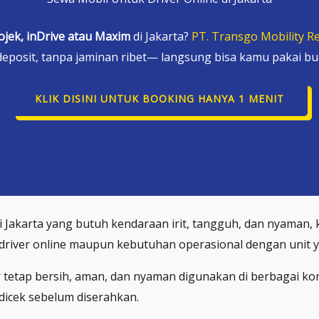
ojek, inDrive atau Maxim
di Jakarta?
PT. Transgo Mobility Re
deposit, tanpa jaminan ribet— langsung bisa kamu pakai bua
KLIK DISINI UNTUK BOOKING HANYA 1 MENIT
i Jakarta yang butuh kendaraan irit, tangguh, dan nyaman
 driver online maupun kebutuhan operasional dengan unit ya
 tetap bersih, aman, dan nyaman digunakan di berbagai kond
dicek sebelum diserahkan.