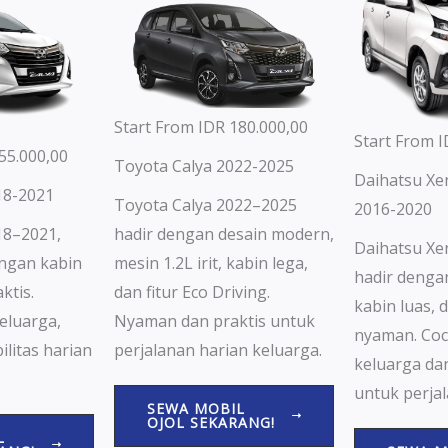
Start From IDR 180.000,00
Start From I
55.000,00
Toyota Calya 2022-2025
Daihatsu Xe
18-2021
Toyota Calya 2022–2025
2016-2020
hadir dengan desain modern,
18–2021,
Daihatsu Xe
mesin 1.2L irit, kabin lega,
dengan kabin
hadir dengan
dan fitur Eco Driving.
ktis.
kabin luas, 
Nyaman dan praktis untuk
eluarga,
nyaman. Coc
perjalanan harian keluarga.
litas harian
keluarga dan
untuk perjal
SEWA MOBIL
OJOL SEKARANG!
L