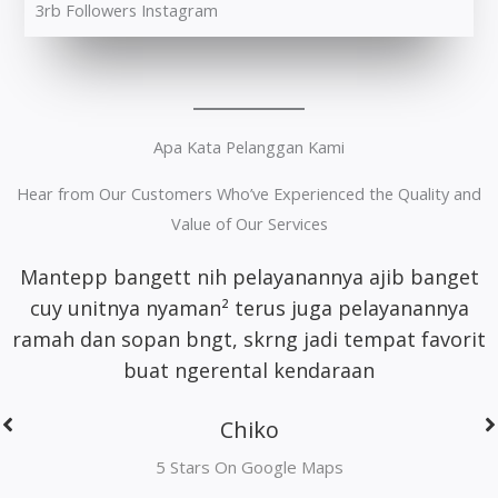
3rb Followers Instagram
Apa Kata Pelanggan Kami
Hear from Our Customers Who’ve Experienced the Quality and
Value of Our Services
Di jakarta susah cari rental motor, transgo aja.
Pelayanannya baik ramah, helm jas hujan bisa
request. Keren
Adi Saputra
5 Stars On Google Maps