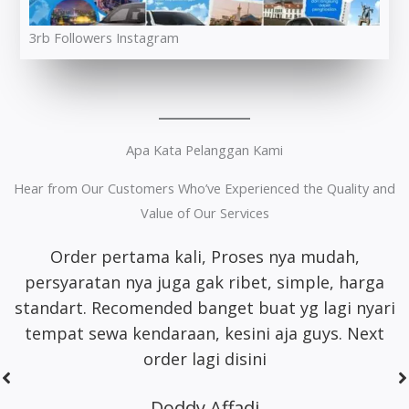
3rb Followers Instagram
Apa Kata Pelanggan Kami
Hear from Our Customers Who’ve Experienced the Quality and
Value of Our Services
Whort it banget
pelayanan
ramah satset
recomm banget lah pokoknya buat sewa motor
area jakarta
Dhimas Adrian Adrian
5 Stars On Google Maps