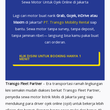
Sewa Motor Untuk Ojek Online di Jakarta
Lagi cari motor buat narik
Grab, Gojek, inDrive atau
Maxim
di Jakarta?
PT. Transgo Mobility Rental
siap
bantu. Sewa motor tanpa survey, tanpa deposit,
tanpa jaminan ribet— langsung bisa kamu pakai buat
cari orderan.
KLIK DISINI UNTUK BOOKING HANYA 1
MENIT
Transgo Fleet Partner
– Era transportasi ramah lingkungan
kini semakin mudah diakses berkat Transgo Fleet Partner,
penyedia sewa motor listrik Molis di Jakarta yang siap
mendukung para driver ojek online (ojol) untuk bekerja lebih
efisien dan hemat. Dengan harga sewa mulai dari hanya 40