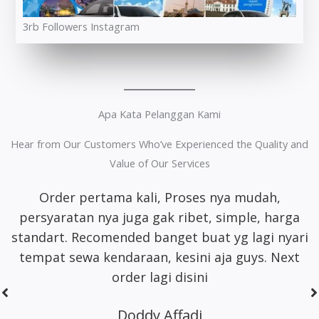
3rb Followers Instagram
Apa Kata Pelanggan Kami
Hear from Our Customers Who’ve Experienced the Quality and
Value of Our Services
Whort it banget
pelayanan
ramah satset
recomm banget lah pokoknya buat sewa motor
area jakarta
Dhimas Adrian Adrian
5 Stars On Google Maps