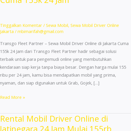
Tinggalkan Komentar
/
Sewa Mobil
,
Sewa Mobil Driver Online
Jakarta
/
mbimarifah@gmail.com
Transgo Fleet Partner – Sewa Mobil Driver Online di Jakarta Cuma
155k 24 Jam dari Transgo Fleet Partner hadir sebagai solusi
terbaik untuk para pengemudi online yang membutuhkan
kendaraan siap kerja tanpa biaya besar. Dengan harga mulai 155
ribu per 24 jam, kamu bisa mendapatkan mobil yang prima,
nyaman, dan siap digunakan untuk Grab, Gojek, […]
Sewa
Read More »
Mobil
Driver
Rental Mobil Driver Online di
Online
Jatinegara 24 Jam Mulai 155rb
di