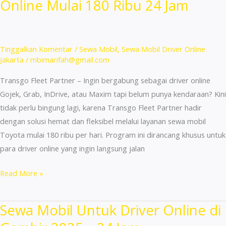
Online Mulai 180 Ribu 24 Jam
Buat
Driver
Online
Cuma
Tinggalkan Komentar
/
Sewa Mobil
,
Sewa Mobil Driver Online
155k
Jakarta
/
mbimarifah@gmail.com
24
Transgo Fleet Partner – Ingin bergabung sebagai driver online
Jam
Gojek, Grab, InDrive, atau Maxim tapi belum punya kendaraan? Kini
tidak perlu bingung lagi, karena Transgo Fleet Partner hadir
dengan solusi hemat dan fleksibel melalui layanan sewa mobil
Toyota mulai 180 ribu per hari. Program ini dirancang khusus untuk
para driver online yang ingin langsung jalan
Sewa
Read More »
Mobil
Toyota
Sewa Mobil Untuk Driver Online di
Untuk