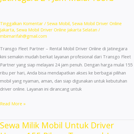
Jakarta
Cuma
155k
Tinggalkan Komentar
/
Sewa Mobil
,
Sewa Mobil Driver Online
24
Jakarta
,
Sewa Mobil Driver Online Jakarta Selatan
/
mbimarifah@gmail.com
Jam
Transgo Fleet Partner – Rental Mobil Driver Online di Jatinegara
kini semakin mudah berkat layanan profesional dari Transgo Fleet
Partner yang siap melayani 24 jam penuh. Dengan harga mulai 155
ribu per hari, Anda bisa mendapatkan akses ke berbagai pilihan
mobil yang nyaman, aman, dan siap digunakan untuk kebutuhan
driver online. Layanan ini dirancang untuk
Rental
Read More »
Mobil
Driver
Sewa Milik Mobil Untuk Driver
Online