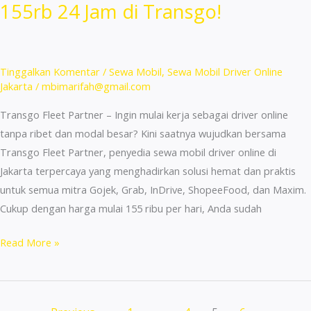
155rb 24 Jam di Transgo!
Online
di
Gambir
2025
Tinggalkan Komentar
/
Sewa Mobil
,
Sewa Mobil Driver Online
–
Jakarta
/
mbimarifah@gmail.com
24
Transgo Fleet Partner – Ingin mulai kerja sebagai driver online
Jam
tanpa ribet dan modal besar? Kini saatnya wujudkan bersama
Transgo Fleet Partner, penyedia sewa mobil driver online di
Jakarta terpercaya yang menghadirkan solusi hemat dan praktis
untuk semua mitra Gojek, Grab, InDrive, ShopeeFood, dan Maxim.
Cukup dengan harga mulai 155 ribu per hari, Anda sudah
Sewa
Read More »
Mobil
Driver
Online