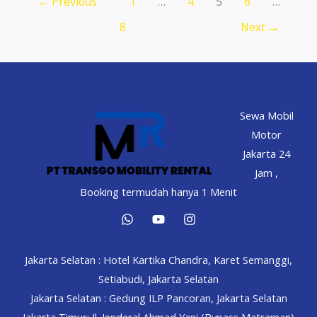
←
Previous
1
…
4
5
6
…
Jakarta,
155rb
8
Next
→
24
Jam
di
Transgo!
Sewa Mobil
Motor
Jakarta 24
Jam ,
Booking termudah hanya 1 Menit
Jakarta Selatan : Hotel Kartika Chandra, Karet Semanggi,
Setiabudi, Jakarta Selatan
Jakarta Selatan : Gedung ILP Pancoran, Jakarta Selatan
Jakarta Timur: Jl. Jenderal Ahmad Yani (Bypass Matraman)