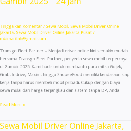
Gambir 2025 – 24 Jam
Driver
Online
Mulai
180
Tinggalkan Komentar
/
Sewa Mobil
,
Sewa Mobil Driver Online
Ribu
Jakarta
,
Sewa Mobil Driver Online Jakarta Pusat
/
mbimarifah@gmail.com
24
Jam
Transgo Fleet Partner – Menjadi driver online kini semakin mudah
bersama Transgo Fleet Partner, penyedia sewa mobil terpercaya
di Gambir 2025. Kami hadir untuk membantu para mitra Gojek,
Grab, Indrive, Maxim, hingga ShopeeFood memiliki kendaraan siap
kerja tanpa harus membeli mobil pribadi. Cukup dengan biaya
sewa mulai dari harga terjangkau dan sistem tanpa DP, Anda
Sewa
Read More »
Mobil
Untuk
Sewa Mobil Driver Online Jakarta,
Driver