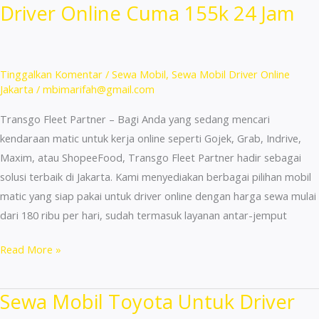
Driver Online Cuma 155k 24 Jam
di
Jakarta
Selatan
Untuk
Tinggalkan Komentar
/
Sewa Mobil
,
Sewa Mobil Driver Online
Driver
Jakarta
/
mbimarifah@gmail.com
Online
Transgo Fleet Partner – Bagi Anda yang sedang mencari
kendaraan matic untuk kerja online seperti Gojek, Grab, Indrive,
Maxim, atau ShopeeFood, Transgo Fleet Partner hadir sebagai
solusi terbaik di Jakarta. Kami menyediakan berbagai pilihan mobil
matic yang siap pakai untuk driver online dengan harga sewa mulai
dari 180 ribu per hari, sudah termasuk layanan antar-jemput
Sewa
Read More »
Mobil
Matic
Sewa Mobil Toyota Untuk Driver
Jakarta