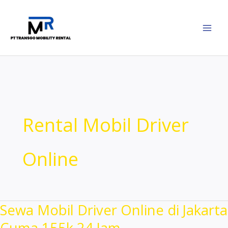
Lewati
ke
konten
Rental Mobil Driver
Online
Sewa Mobil Driver Online di Jakarta
Cuma 155k 24 Jam