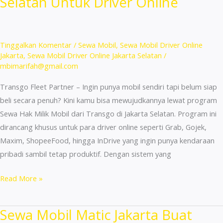
Selatan Untuk Driver Online
di
Pancoran
Jaksel
Untuk
Tinggalkan Komentar
/
Sewa Mobil
,
Sewa Mobil Driver Online
Driver
Jakarta
,
Sewa Mobil Driver Online Jakarta Selatan
/
mbimarifah@gmail.com
Online
Transgo Fleet Partner – Ingin punya mobil sendiri tapi belum siap
beli secara penuh? Kini kamu bisa mewujudkannya lewat program
Sewa Hak Milik Mobil dari Transgo di Jakarta Selatan. Program ini
dirancang khusus untuk para driver online seperti Grab, Gojek,
Maxim, ShopeeFood, hingga InDrive yang ingin punya kendaraan
pribadi sambil tetap produktif. Dengan sistem yang
Sewa
Read More »
Hak
Milik
Sewa Mobil Matic Jakarta Buat
Mobil