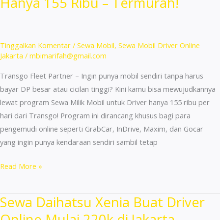
Hanya 155 Ribu – Termurah!
di
Jatinegara
24
Jam
Tinggalkan Komentar
/
Sewa Mobil
,
Sewa Mobil Driver Online
Mulai
Jakarta
/
mbimarifah@gmail.com
155rb
Transgo Fleet Partner – Ingin punya mobil sendiri tanpa harus
bayar DP besar atau cicilan tinggi? Kini kamu bisa mewujudkannya
lewat program Sewa Milik Mobil untuk Driver hanya 155 ribu per
hari dari Transgo! Program ini dirancang khusus bagi para
pengemudi online seperti GrabCar, InDrive, Maxim, dan Gocar
yang ingin punya kendaraan sendiri sambil tetap
Sewa
Read More »
Milik
Mobil
Sewa Daihatsu Xenia Buat Driver
Untuk
Online Mulai 220k di Jakarta
Driver