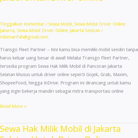
Online
Mulai
220k
Tinggalkan Komentar
/
Sewa Mobil
,
Sewa Mobil Driver Online
di
Jakarta
,
Sewa Mobil Driver Online Jakarta Selatan
/
mbimarifah@gmail.com
Jakarta
Transgo Fleet Partner – Kini kamu bisa memiliki mobil sendiri tanpa
harus keluar uang besar di awal! Melalui Transgo Fleet Partner,
tersedia program Sewa Hak Milik Mobil di Pancoran Jakarta
Selatan khusus untuk driver online seperti Gojek, Grab, Maxim,
ShopeeFood, hingga InDrive. Program ini dirancang untuk kamu
yang ingin bekerja mandiri sebagai mitra transportasi online
Sewa
Read More »
Hak
Milik
Sewa Hak Milik Mobil di Jakarta
Mobil