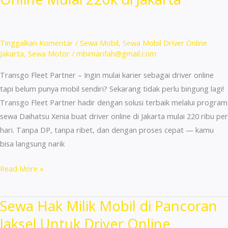
Hanya
155
Ribu
Tinggalkan Komentar
/
Sewa Mobil
,
Sewa Mobil Driver Online
–
Jakarta
,
Sewa Motor
/
mbimarifah@gmail.com
Termurah!
Transgo Fleet Partner – Ingin mulai karier sebagai driver online
tapi belum punya mobil sendiri? Sekarang tidak perlu bingung lagi!
Transgo Fleet Partner hadir dengan solusi terbaik melalui program
sewa Daihatsu Xenia buat driver online di Jakarta mulai 220 ribu per
hari. Tanpa DP, tanpa ribet, dan dengan proses cepat — kamu
bisa langsung narik
Sewa
Read More »
Daihatsu
Xenia
Sewa Hak Milik Mobil di Pancoran
Buat
Jaksel Untuk Driver Online
Driver