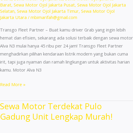
Barat
,
Sewa Motor Ojol Jakarta Pusat
,
Sewa Motor Ojol Jakarta
Selatan
,
Sewa Motor Ojol Jakarta Timur
,
Sewa Motor Ojol
Jakarta Utara
/
mbimarifah@gmail.com
Transgo Fleet Partner – Buat kamu driver Grab yang ingin lebih
hemat dan efisien, sekarang ada solusi terbaik dengan sewa motor
Alva N3 mulai hanya 45 ribu per 24 jam! Transgo Fleet Partner
menghadirkan pilihan kendaraan listrik modern yang bukan cuma
irit, tapi juga nyaman dan ramah lingkungan untuk aktivitas harian
kamu. Motor Alva N3
Sewa
Read More »
Motor
Terdekat
Sewa Motor Terdekat Pulo
Kembangan
Gadung Unit Lengkap Murah!
Harga
Murah
Terbaik!