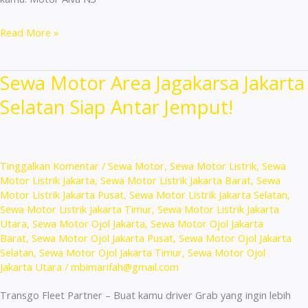
Sewa
Read More »
Motor
Terdekat
Sewa Motor Area Jagakarsa Jakarta
Duren
Selatan Siap Antar Jemput!
Sawit
Unit
Terbaru
Lengkap!
Tinggalkan Komentar
/
Sewa Motor
,
Sewa Motor Listrik
,
Sewa
Motor Listrik Jakarta
,
Sewa Motor Listrik Jakarta Barat
,
Sewa
Motor Listrik Jakarta Pusat
,
Sewa Motor Listrik Jakarta Selatan
,
Sewa Motor Listrik Jakarta Timur
,
Sewa Motor Listrik Jakarta
Utara
,
Sewa Motor Ojol Jakarta
,
Sewa Motor Ojol Jakarta
Barat
,
Sewa Motor Ojol Jakarta Pusat
,
Sewa Motor Ojol Jakarta
Selatan
,
Sewa Motor Ojol Jakarta Timur
,
Sewa Motor Ojol
Jakarta Utara
/
mbimarifah@gmail.com
Transgo Fleet Partner – Buat kamu driver Grab yang ingin lebih