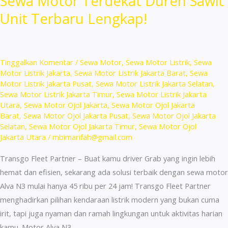
Sewa Motor Terdekat Duren Sawit
Kayu
Unit Terbaru Lengkap!
Putih
Jakarta
Harian!
Tinggalkan Komentar
/
Sewa Motor
,
Sewa Motor Listrik
,
Sewa
Motor Listrik Jakarta
,
Sewa Motor Listrik Jakarta Barat
,
Sewa
Motor Listrik Jakarta Pusat
,
Sewa Motor Listrik Jakarta Selatan
,
Sewa Motor Listrik Jakarta Timur
,
Sewa Motor Listrik Jakarta
Utara
,
Sewa Motor Ojol Jakarta
,
Sewa Motor Ojol Jakarta
Barat
,
Sewa Motor Ojol Jakarta Pusat
,
Sewa Motor Ojol Jakarta
Selatan
,
Sewa Motor Ojol Jakarta Timur
,
Sewa Motor Ojol
Jakarta Utara
/
mbimarifah@gmail.com
Transgo Fleet Partner – Buat kamu driver Grab yang ingin lebih
hemat dan efisien, sekarang ada solusi terbaik dengan sewa motor
Alva N3 mulai hanya 45 ribu per 24 jam! Transgo Fleet Partner
menghadirkan pilihan kendaraan listrik modern yang bukan cuma
irit, tapi juga nyaman dan ramah lingkungan untuk aktivitas harian
kamu. Motor Alva N3