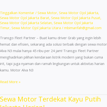
Harian
&
Tinggalkan Komentar
/
Sewa Motor
,
Sewa Motor Ojol Jakarta
,
Bulanan!
Sewa Motor Ojol Jakarta Barat
,
Sewa Motor Ojol Jakarta Pusat
,
Sewa Motor Ojol Jakarta Selatan
,
Sewa Motor Ojol Jakarta
Timur
,
Sewa Motor Ojol Jakarta Utara
/
mbimarifah@gmail.com
Transgo Fleet Partner – Buat kamu driver Grab yang ingin lebih
hemat dan efisien, sekarang ada solusi terbaik dengan sewa motor
Alva N3 mulai hanya 45 ribu per 24 jam! Transgo Fleet Partner
menghadirkan pilihan kendaraan listrik modern yang bukan cuma
irit, tapi juga nyaman dan ramah lingkungan untuk aktivitas harian
kamu. Motor Alva N3
Sewa
Read More »
Motor
Vario
Sewa Motor Terdekat Kayu Putih
Terdekat