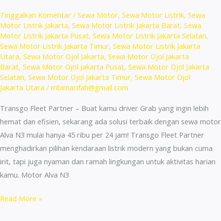
Tinggalkan Komentar
/
Sewa Motor
,
Sewa Motor Listrik
,
Sewa
Motor Listrik Jakarta
,
Sewa Motor Listrik Jakarta Barat
,
Sewa
Motor Listrik Jakarta Pusat
,
Sewa Motor Listrik Jakarta Selatan
,
Sewa Motor Listrik Jakarta Timur
,
Sewa Motor Listrik Jakarta
Utara
,
Sewa Motor Ojol Jakarta
,
Sewa Motor Ojol Jakarta
Barat
,
Sewa Motor Ojol Jakarta Pusat
,
Sewa Motor Ojol Jakarta
Selatan
,
Sewa Motor Ojol Jakarta Timur
,
Sewa Motor Ojol
Jakarta Utara
/
mbimarifah@gmail.com
Transgo Fleet Partner – Buat kamu driver Grab yang ingin lebih
hemat dan efisien, sekarang ada solusi terbaik dengan sewa motor
Alva N3 mulai hanya 45 ribu per 24 jam! Transgo Fleet Partner
menghadirkan pilihan kendaraan listrik modern yang bukan cuma
irit, tapi juga nyaman dan ramah lingkungan untuk aktivitas harian
kamu. Motor Alva N3
Sewa
Read More »
Motor