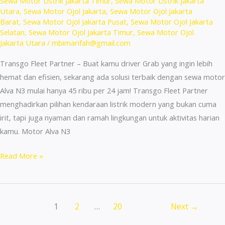
Sewa Motor Listrik Jakarta Timur
,
Sewa Motor Listrik Jakarta
Utara
,
Sewa Motor Ojol Jakarta
,
Sewa Motor Ojol Jakarta
Barat
,
Sewa Motor Ojol Jakarta Pusat
,
Sewa Motor Ojol Jakarta
Selatan
,
Sewa Motor Ojol Jakarta Timur
,
Sewa Motor Ojol
Jakarta Utara
/
mbimarifah@gmail.com
Transgo Fleet Partner – Buat kamu driver Grab yang ingin lebih
hemat dan efisien, sekarang ada solusi terbaik dengan sewa motor
Alva N3 mulai hanya 45 ribu per 24 jam! Transgo Fleet Partner
menghadirkan pilihan kendaraan listrik modern yang bukan cuma
irit, tapi juga nyaman dan ramah lingkungan untuk aktivitas harian
kamu. Motor Alva N3
Rental
Read More »
Mobil
Ojol
Senen
1
2
…
20
Next
→
Jakarta
Pusat