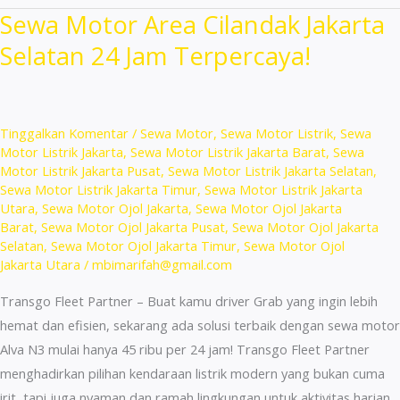
Terdekat
Sewa Motor Area Cilandak Jakarta
Pulo
Selatan 24 Jam Terpercaya!
Gadung
Unit
Lengkap
Murah!
Tinggalkan Komentar
/
Sewa Motor
,
Sewa Motor Listrik
,
Sewa
Motor Listrik Jakarta
,
Sewa Motor Listrik Jakarta Barat
,
Sewa
Motor Listrik Jakarta Pusat
,
Sewa Motor Listrik Jakarta Selatan
,
Sewa Motor Listrik Jakarta Timur
,
Sewa Motor Listrik Jakarta
Utara
,
Sewa Motor Ojol Jakarta
,
Sewa Motor Ojol Jakarta
Barat
,
Sewa Motor Ojol Jakarta Pusat
,
Sewa Motor Ojol Jakarta
Selatan
,
Sewa Motor Ojol Jakarta Timur
,
Sewa Motor Ojol
Jakarta Utara
/
mbimarifah@gmail.com
Transgo Fleet Partner – Buat kamu driver Grab yang ingin lebih
hemat dan efisien, sekarang ada solusi terbaik dengan sewa motor
Alva N3 mulai hanya 45 ribu per 24 jam! Transgo Fleet Partner
menghadirkan pilihan kendaraan listrik modern yang bukan cuma
irit, tapi juga nyaman dan ramah lingkungan untuk aktivitas harian