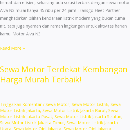
hemat dan efisien, sekarang ada solusi terbaik dengan sewa motor
Alva N3 mulai hanya 45 ribu per 24 jam! Transgo Fleet Partner
menghadirkan pilihan kendaraan listrik modern yang bukan cuma
irit, tapi juga nyaman dan ramah lingkungan untuk aktivitas harian
kamu. Motor Alva N3
Sewa
Read More »
Motor
Area
Sewa Motor Terdekat Kembangan
Jagakarsa
Harga Murah Terbaik!
Jakarta
Selatan
Siap
Antar
Tinggalkan Komentar
/
Sewa Motor
,
Sewa Motor Listrik
,
Sewa
Jemput!
Motor Listrik Jakarta
,
Sewa Motor Listrik Jakarta Barat
,
Sewa
Motor Listrik Jakarta Pusat
,
Sewa Motor Listrik Jakarta Selatan
,
Sewa Motor Listrik Jakarta Timur
,
Sewa Motor Listrik Jakarta
Utara
,
Sewa Motor Ojol Jakarta
,
Sewa Motor Ojol Jakarta