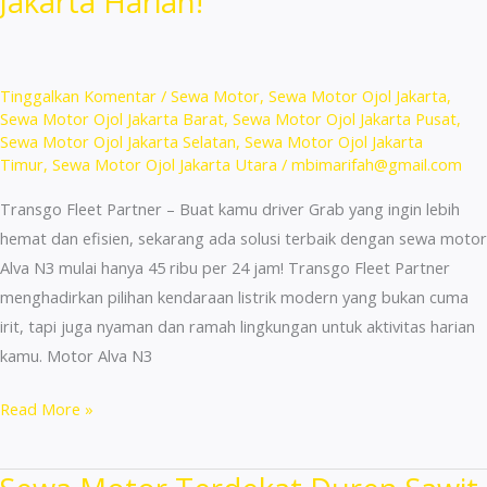
Jakarta Harian!
Tegal
Alur
Harga
Hemat!
Tinggalkan Komentar
/
Sewa Motor
,
Sewa Motor Ojol Jakarta
,
Sewa Motor Ojol Jakarta Barat
,
Sewa Motor Ojol Jakarta Pusat
,
Sewa Motor Ojol Jakarta Selatan
,
Sewa Motor Ojol Jakarta
Timur
,
Sewa Motor Ojol Jakarta Utara
/
mbimarifah@gmail.com
Transgo Fleet Partner – Buat kamu driver Grab yang ingin lebih
hemat dan efisien, sekarang ada solusi terbaik dengan sewa motor
Alva N3 mulai hanya 45 ribu per 24 jam! Transgo Fleet Partner
menghadirkan pilihan kendaraan listrik modern yang bukan cuma
irit, tapi juga nyaman dan ramah lingkungan untuk aktivitas harian
kamu. Motor Alva N3
Sewa
Read More »
Motor
Terdekat