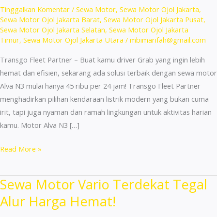
Tinggalkan Komentar
/
Sewa Motor
,
Sewa Motor Ojol Jakarta
,
Sewa Motor Ojol Jakarta Barat
,
Sewa Motor Ojol Jakarta Pusat
,
Sewa Motor Ojol Jakarta Selatan
,
Sewa Motor Ojol Jakarta
Timur
,
Sewa Motor Ojol Jakarta Utara
/
mbimarifah@gmail.com
Transgo Fleet Partner – Buat kamu driver Grab yang ingin lebih
hemat dan efisien, sekarang ada solusi terbaik dengan sewa motor
Alva N3 mulai hanya 45 ribu per 24 jam! Transgo Fleet Partner
menghadirkan pilihan kendaraan listrik modern yang bukan cuma
irit, tapi juga nyaman dan ramah lingkungan untuk aktivitas harian
kamu. Motor Alva N3 […]
Sewa
Read More »
Motor
Terdekat
Sewa Motor Vario Terdekat Tegal
Cipedak
Alur Harga Hemat!
Jakarta
Bisa