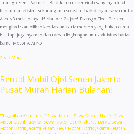
Transgo Fleet Partner – Buat kamu driver Grab yang ingin lebih
hemat dan efisien, sekarang ada solusi terbaik dengan sewa motor
Alva N3 mulai hanya 45 ribu per 24 jam! Transgo Fleet Partner
menghadirkan pilihan kendaraan listrik modern yang bukan cuma
irit, tapi juga nyaman dan ramah lingkungan untuk aktivitas harian
kamu. Motor Alva N3
Sewa
Read More »
Motor
Terdekat
Rental Mobil Ojol Senen Jakarta
Palmerah
Pusat Murah Harian Bulanan!
Termurah
dan
Praktis!
Tinggalkan Komentar
/
Sewa Motor
,
Sewa Motor Listrik
,
Sewa
Motor Listrik Jakarta
,
Sewa Motor Listrik Jakarta Barat
,
Sewa
Motor Listrik Jakarta Pusat
,
Sewa Motor Listrik Jakarta Selatan
,