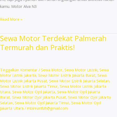
kamu. Motor Alva N3
Sewa
Read More »
Motor
Area
Sewa Motor Terdekat Palmerah
Cilandak
Termurah dan Praktis!
Jakarta
Selatan
24
Jam
Tinggalkan Komentar
/
Sewa Motor
,
Sewa Motor Listrik
,
Sewa
Terpercaya!
Motor Listrik Jakarta
,
Sewa Motor Listrik Jakarta Barat
,
Sewa
Motor Listrik Jakarta Pusat
,
Sewa Motor Listrik Jakarta Selatan
,
Sewa Motor Listrik Jakarta Timur
,
Sewa Motor Listrik Jakarta
Utara
,
Sewa Motor Ojol Jakarta
,
Sewa Motor Ojol Jakarta
Barat
,
Sewa Motor Ojol Jakarta Pusat
,
Sewa Motor Ojol Jakarta
Selatan
,
Sewa Motor Ojol Jakarta Timur
,
Sewa Motor Ojol
Jakarta Utara
/
mbimarifah@gmail.com