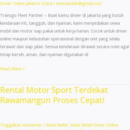
Driver Online Jakarta Utara
/
mbimarifah@gmail.com
Transgo Fleet Partner – Buat kamu driver di Jakarta yang butuh
kendaraan irit, tangguh, dan nyaman, kami menyediakan sewa
mobil dan motor siap pakai untuk kerja harian. Cocok untuk driver
online maupun kebutuhan operasional dengan unit yang selalu
terawat dan siap jalan. Semua kendaraan dirawat secara rutin agar
tetap bersih, aman, dan nyaman digunakan di
Sewa
Read More »
Mobil
Ojek
Rental Motor Sport Terdekat
Online
Rawamangun Proses Cepat!
Daerah
Ciracas:
Penghasilan
Maksimal!
Tinggalkan Komentar
/
Sewa Mobil
,
Sewa Mobil Driver Online