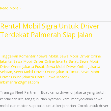
Rental
Read More »
Mobil
Toyota
Rental Mobil Sigra Untuk Driver
Untuk
Terdekat Palmerah Siap Jalan
Driver
Terdekat
Tambora
Siap
Tinggalkan Komentar
/
Sewa Mobil
,
Sewa Mobil Driver Online
Pakai!
Jakarta
,
Sewa Mobil Driver Online Jakarta Barat
,
Sewa Mobil
Driver Online Jakarta Pusat
,
Sewa Mobil Driver Online Jakarta
Selatan
,
Sewa Mobil Driver Online Jakarta Timur
,
Sewa Mobil
Driver Online Jakarta Utara
,
Sewa Motor
/
mbimarifah@gmail.com
Transgo Fleet Partner – Buat kamu driver di Jakarta yang butuh
kendaraan irit, tangguh, dan nyaman, kami menyediakan sewa
mobil dan motor siap pakai untuk kerja harian. Cocok untuk driver