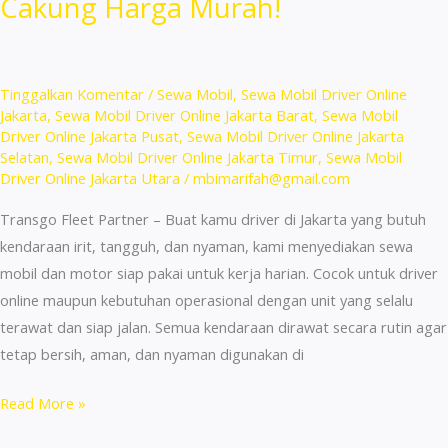
Cakung Harga Murah!
Cakung
Jakarta
Timur
Murah!
Tinggalkan Komentar
/
Sewa Mobil
,
Sewa Mobil Driver Online
Jakarta
,
Sewa Mobil Driver Online Jakarta Barat
,
Sewa Mobil
Driver Online Jakarta Pusat
,
Sewa Mobil Driver Online Jakarta
Selatan
,
Sewa Mobil Driver Online Jakarta Timur
,
Sewa Mobil
Driver Online Jakarta Utara
/
mbimarifah@gmail.com
Transgo Fleet Partner – Buat kamu driver di Jakarta yang butuh
kendaraan irit, tangguh, dan nyaman, kami menyediakan sewa
mobil dan motor siap pakai untuk kerja harian. Cocok untuk driver
online maupun kebutuhan operasional dengan unit yang selalu
terawat dan siap jalan. Semua kendaraan dirawat secara rutin agar
tetap bersih, aman, dan nyaman digunakan di
Rental
Read More »
Mobil