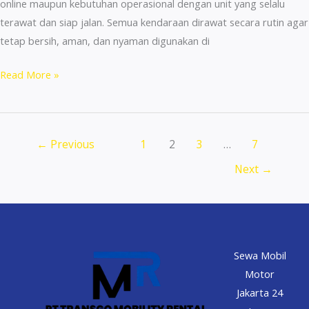
online maupun kebutuhan operasional dengan unit yang selalu
terawat dan siap jalan. Semua kendaraan dirawat secara rutin agar
tetap bersih, aman, dan nyaman digunakan di
Rental
Read More »
Mobil
Sigra
Untuk
←
Previous
1
2
3
…
7
Driver
Terdekat
Next
→
Palmerah
Siap
Jalan
Sewa Mobil
Motor
Jakarta 24