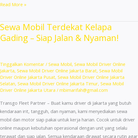
Sewa
Read More »
Mobil
Terdekat
Sewa Mobil Terdekat Kelapa
Tanjung
Gading – Siap Jalan & Nyaman!
Priok
–
Hemat
&
Tinggalkan Komentar
/
Sewa Mobil
,
Sewa Mobil Driver Online
Cepat
Jakarta
,
Sewa Mobil Driver Online Jakarta Barat
,
Sewa Mobil
Driver Online Jakarta Pusat
,
Sewa Mobil Driver Online Jakarta
Proses!
Selatan
,
Sewa Mobil Driver Online Jakarta Timur
,
Sewa Mobil
Driver Online Jakarta Utara
/
mbimarifah@gmail.com
Transgo Fleet Partner – Buat kamu driver di Jakarta yang butuh
kendaraan irit, tangguh, dan nyaman, kami menyediakan sewa
mobil dan motor siap pakai untuk kerja harian. Cocok untuk driver
online maupun kebutuhan operasional dengan unit yang selalu
terawat dan siap jalan. Semua kendaraan dirawat secara rutin agar