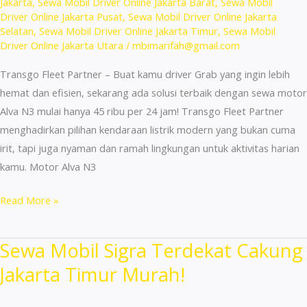
Jakarta
,
Sewa Mobil Driver Online Jakarta Barat
,
Sewa Mobil
Driver Online Jakarta Pusat
,
Sewa Mobil Driver Online Jakarta
Selatan
,
Sewa Mobil Driver Online Jakarta Timur
,
Sewa Mobil
Driver Online Jakarta Utara
/
mbimarifah@gmail.com
Transgo Fleet Partner – Buat kamu driver Grab yang ingin lebih
hemat dan efisien, sekarang ada solusi terbaik dengan sewa motor
Alva N3 mulai hanya 45 ribu per 24 jam! Transgo Fleet Partner
menghadirkan pilihan kendaraan listrik modern yang bukan cuma
irit, tapi juga nyaman dan ramah lingkungan untuk aktivitas harian
kamu. Motor Alva N3
Rental
Read More »
Motor
Sport
Sewa Mobil Sigra Terdekat Cakung
Terdekat
Jakarta Timur Murah!
Rawamangun
Proses