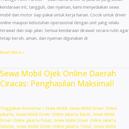
kendaraan irit, tangguh, dan nyaman, kami menyediakan sewa
mobil dan motor siap pakai untuk kerja harian. Cocok untuk driver
online maupun kebutuhan operasional dengan unit yang selalu
terawat dan siap jalan. Semua kendaraan dirawat secara rutin agar
tetap bersih, aman, dan nyaman digunakan di
Sewa
Read More »
Mobil
Ojek
Sewa Mobil Ojek Online Daerah
Online
Ciracas: Penghasilan Maksimal!
Daerah
Tebet:
Lengkap
&
Tinggalkan Komentar
/
Sewa Mobil
,
Sewa Mobil Driver Online
Berkualitas!
Jakarta
,
Sewa Mobil Driver Online Jakarta Barat
,
Sewa Mobil
Driver Online Jakarta Pusat
,
Sewa Mobil Driver Online Jakarta
Selatan
,
Sewa Mobil Driver Online Jakarta Timur
,
Sewa Mobil