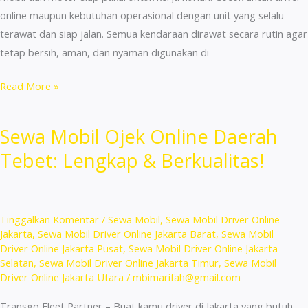
online maupun kebutuhan operasional dengan unit yang selalu
terawat dan siap jalan. Semua kendaraan dirawat secara rutin agar
tetap bersih, aman, dan nyaman digunakan di
Sewa
Read More »
Mobil
Ojek
Sewa Mobil Ojek Online Daerah
Online
Tebet: Lengkap & Berkualitas!
Daerah
Pancoran:
Langsung
Aktif!
Tinggalkan Komentar
/
Sewa Mobil
,
Sewa Mobil Driver Online
Jakarta
,
Sewa Mobil Driver Online Jakarta Barat
,
Sewa Mobil
Driver Online Jakarta Pusat
,
Sewa Mobil Driver Online Jakarta
Selatan
,
Sewa Mobil Driver Online Jakarta Timur
,
Sewa Mobil
Driver Online Jakarta Utara
/
mbimarifah@gmail.com
Transgo Fleet Partner – Buat kamu driver di Jakarta yang butuh