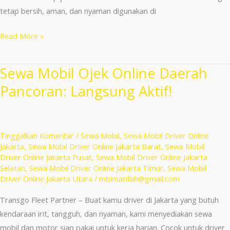
tetap bersih, aman, dan nyaman digunakan di
Sewa
Read More »
Mobil
Terdekat
Sewa Mobil Ojek Online Daerah
Kelapa
Pancoran: Langsung Aktif!
Gading
–
Siap
Jalan
Tinggalkan Komentar
/
Sewa Mobil
,
Sewa Mobil Driver Online
&
Jakarta
,
Sewa Mobil Driver Online Jakarta Barat
,
Sewa Mobil
Driver Online Jakarta Pusat
,
Sewa Mobil Driver Online Jakarta
Nyaman!
Selatan
,
Sewa Mobil Driver Online Jakarta Timur
,
Sewa Mobil
Driver Online Jakarta Utara
/
mbimarifah@gmail.com
Transgo Fleet Partner – Buat kamu driver di Jakarta yang butuh
kendaraan irit, tangguh, dan nyaman, kami menyediakan sewa
mobil dan motor siap pakai untuk kerja harian. Cocok untuk driver