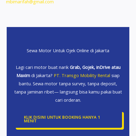
mbimarifah@gmail.com
Sewa Motor Untuk Ojek Online di Jakarta
Lagi cari motor buat narik
Grab, Gojek, inDrive atau
Maxim
di Jakarta?
PT. Transgo Mobility Rental
siap
bantu. Sewa motor tanpa survey, tanpa deposit,
tanpa jaminan ribet— langsung bisa kamu pakai buat
cari orderan.
KLIK DISINI UNTUK BOOKING HANYA 1
MENIT