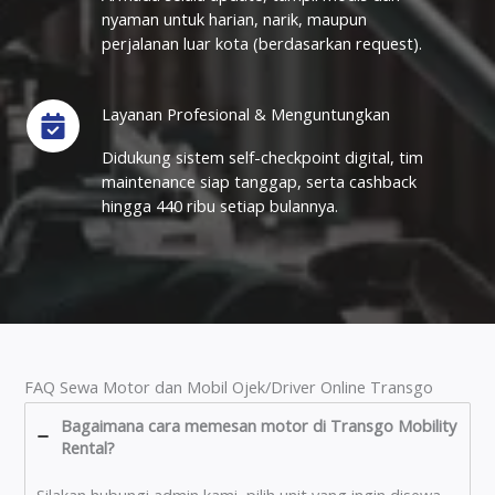
nyaman untuk harian, narik, maupun
perjalanan luar kota (berdasarkan request).
Layanan Profesional & Menguntungkan
Didukung sistem self-checkpoint digital, tim
maintenance siap tanggap, serta cashback
hingga 440 ribu setiap bulannya.
FAQ Sewa Motor dan Mobil Ojek/Driver Online Transgo
Bagaimana cara memesan motor di Transgo Mobility
Rental?
Silakan hubungi admin kami, pilih unit yang ingin disewa,