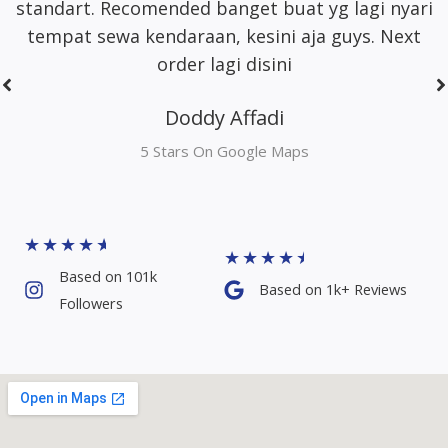
area jakarta
Dhimas Adrian Adrian
5 Stars On Google Maps
★
★
★
★
★
★
★
★
★
★
Based on 101k
Based on 1k+ Reviews​
Followers​